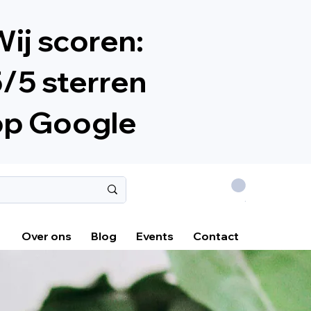
ij scoren:
/5 sterren
op Google
.
Over ons
Blog
Events
Contact