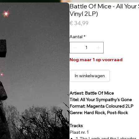
Battle Of Mice - All Yo
Vinyl 2LP)
Prijs
€ 34,99
Aantal
*
Nog maar 1 op voorraad
In winkelwagen
Artiest: Battle Of Mice
Titel: All Your Sympathy's Gone
Format: Magenta Coloured 2LP
Genre: Hard Rock, Post-Rock
Tracks
Plaat nr. 1
1. The Lamb and the Labrador