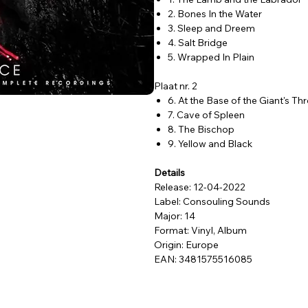
2. Bones In the Water
3. Sleep and Dreem
4. Salt Bridge
5. Wrapped In Plain
Plaat nr. 2
6. At the Base of the Giant's Th
7. Cave of Spleen
8. The Bischop
9. Yellow and Black
Details
Release: 12-04-2022
Label: Consouling Sounds
Major: 14
Format: Vinyl, Album
Origin: Europe
EAN: 3481575516085