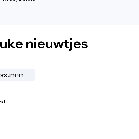
euke nieuwtjes
 Retourneren
eid