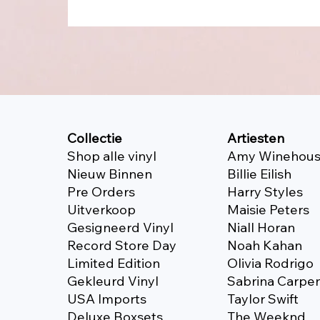
Collectie
Artiesten
Shop alle vinyl
Amy Winehou
Nieuw Binnen
Billie Eilish
Pre Orders
Harry Styles
Uitverkoop
Maisie Peters
Gesigneerd Vinyl
Niall Horan
Record Store Day
Noah Kahan
Limited Edition
Olivia Rodrigo
Gekleurd Vinyl
Sabrina Carpe
USA Imports
Taylor Swift
Deluxe Boxsets
The Weeknd