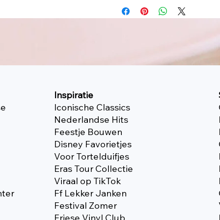
Inspiratie
se
Iconische Classics
Nederlandse Hits
Feestje Bouwen
Disney Favorietjes
Voor Tortelduifjes
Eras Tour Collectie
Viraal op TikTok
nter
Ff Lekker Janken
Festival Zomer
Friese Vinyl Club