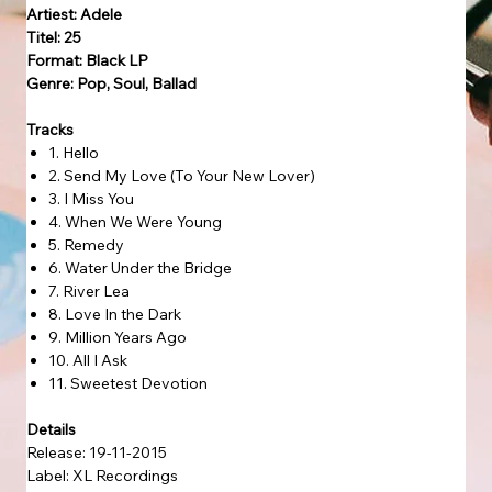
Artiest:
Adele
Titel:
25
Format: Black LP
Genre:
Pop, Soul, Ballad
Tracks
1. Hello
2. Send My Love (To Your New Lover)
3. I Miss You
4. When We Were Young
5. Remedy
6. Water Under the Bridge
7. River Lea
8. Love In the Dark
9. Million Years Ago
10. All I Ask
11. Sweetest Devotion
Details
Release: 19-11-2015
Label: XL Recordings