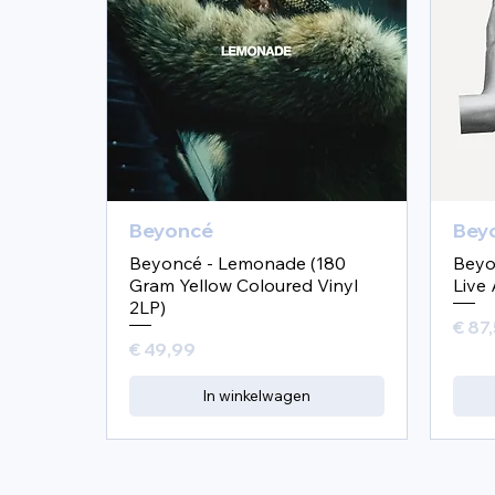
Beyoncé
Bey
Beyoncé - Lemonade (180
Beyo
Gram Yellow Coloured Vinyl
Live 
2LP)
Prijs
€ 87
Prijs
€ 49,99
In winkelwagen