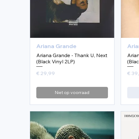
Ariana Grande
Ari
Ariana Grande - Thank U, Next
Aria
(Black Vinyl 2LP)
(Blac
Prijs
Prijs
€ 29,99
€ 39
Niet op voorraad