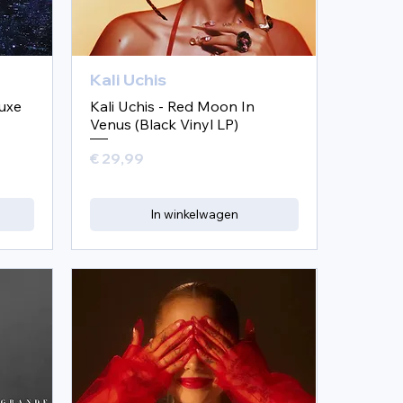
Kali Uchis
luxe
Kali Uchis - Red Moon In
Venus (Black Vinyl LP)
Prijs
€ 29,99
In winkelwagen