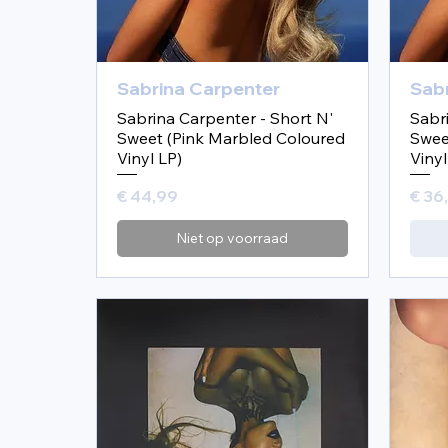
Sabrina Carpenter
Sab
Sabrina Carpenter - Short N'
Sabr
Sweet (Pink Marbled Coloured
Swee
Vinyl LP)
Vinyl
Prijs
Prijs
€ 44,99
€ 36
Niet op voorraad