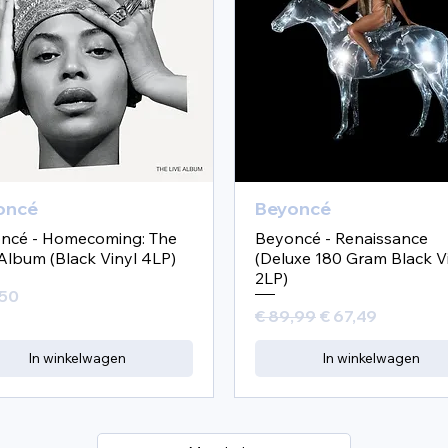
oncé
Beyoncé
ncé - Homecoming: The
Beyoncé - Renaissance
Album (Black Vinyl 4LP)
(Deluxe 180 Gram Black V
2LP)
,50
Normale prijs
Verkoopprijs
€ 89,99
€ 67,49
In winkelwagen
In winkelwagen