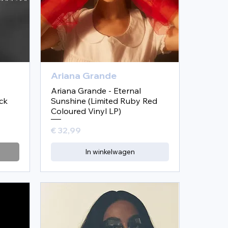
Ariana Grande
Ariana Grande - Eternal
ck
Sunshine (Limited Ruby Red
Coloured Vinyl LP)
Prijs
€ 32,99
In winkelwagen