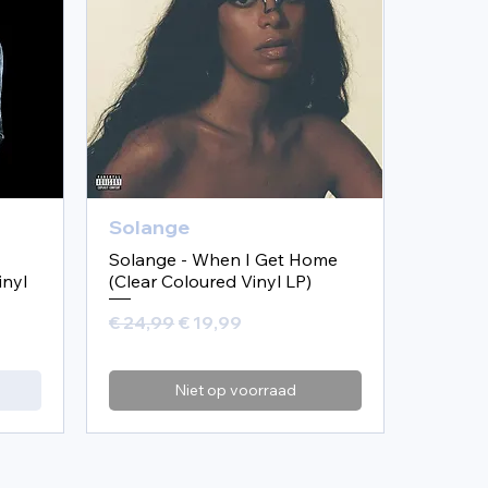
Solange
Solange - When I Get Home
inyl
(Clear Coloured Vinyl LP)
Normale prijs
Verkoopprijs
€ 24,99
€ 19,99
Niet op voorraad