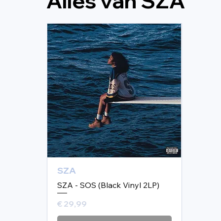
Alles van SZA
SZA
SZA - SOS (Black Vinyl 2LP)
Prijs
€ 29,99