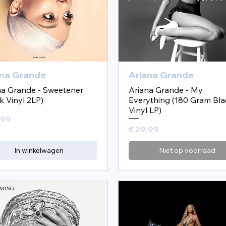
ana Grande
Ariana Grande
na Grande - Sweetener
Ariana Grande - My
k Vinyl 2LP)
Everything (180 Gram Bla
Vinyl LP)
,99
Prijs
€ 29,99
In winkelwagen
Niet op voorraad