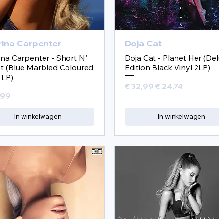
rina Carpenter
Doja Cat
ina Carpenter - Short N'
Doja Cat - Planet Her (De
t (Blue Marbled Coloured
Edition Black Vinyl 2LP)
 LP)
Normale prijs
Verkoopprijs
€ 32,99
€ 24,74
,99
In winkelwagen
In winkelwagen