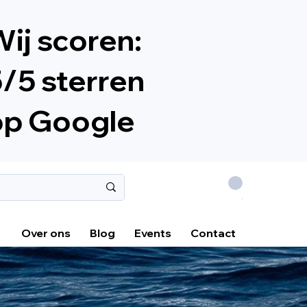
ij scoren:
/5 sterren
op Google
.
Over ons
Blog
Events
Contact