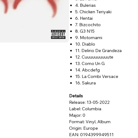
4. Bulerias
5. Chicken Teriyaki
6. Hentai
7. Bizcochito
8. G3 N15
9. Motomami
10. Diablo
11. Delirio De Grandeza
12. Cuuuuuuuuuute
13. Como Un G
14. Abcdefg
15. La Combi Versace
16. Sakura
Details
Release: 13-05-2022
Label: Columbia
Major: 0
Format: Vinyl, Album
Origin: Europe
EAN: 0194399949511