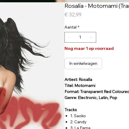
Rosalía - Motomami (Tra
Prijs
€ 32,99
Aantal
*
Nog maar 1 op voorraad
In winkelwagen
Artiest: Rosalía
Titel: Motomami
Format: Transparent Red Coloure
Genre: Electronic, Latin, Pop
Tracks
1. Saoko
2. Candy
3. La Fama