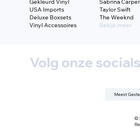
Gekleurd Vinyl
Sabrina Carpe
USA Imports
Taylor Swift
Deluxe Boxsets
The Weeknd
Vinyl Accessoires
Bekijk meer
Volg onze social
Meest Geste
© 
Re