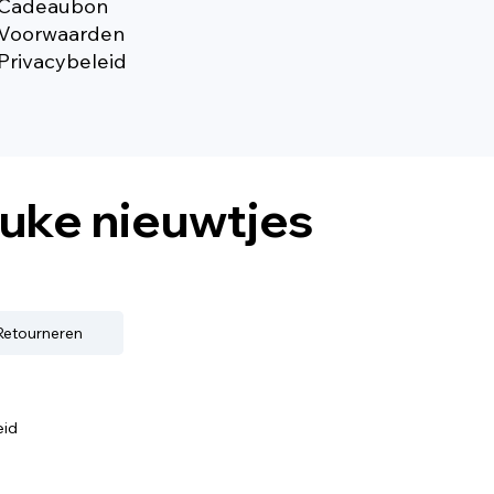
Cadeaubon
Voorwaarden
Privacybeleid
euke nieuwtjes
 Retourneren
eid