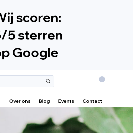
ij scoren:
/5 sterren
op Google
.
Over ons
Blog
Events
Contact