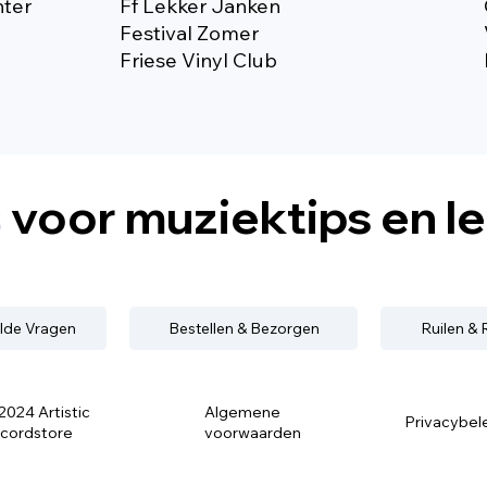
nter
Ff Lekker Janken
Festival Zomer
Friese Vinyl Club
s
voor muziektips en l
lde Vragen
Bestellen & Bezorgen
Ruilen &
2024 Artistic
Algemene
Privacybel
cordstore
voorwaarden