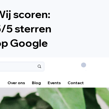
ij scoren:
/5 sterren
op Google
.
Over ons
Blog
Events
Contact