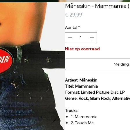
Måneskin - Mammamia (Li
Prijs
€ 29,99
Aantal
*
Niet op voorraad
Melding
Artiest: Måneskin
Titel: Mammamia
Format: Limited Picture Disc LP
Genre: Rock, Glam Rock, Alternati
Tracks
1. Mammamia
2. Touch Me